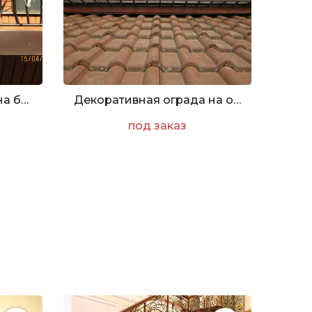
Кованое ограждение на балкон с узором листьев бамбука
Декоративная ограда на окно в форме кованого балкона
под заказ