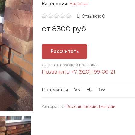
Категория:
Балконы
Отзывов: 0
от 8300 руб
Рассчитать
Сделать похожий под заказ
стоимость
Позвонить: +7 (920) 199-00-21
Vk
Fb
Tw
Поделиться
Авторство:
Россашанский Дмитрий