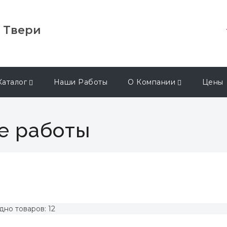
в Твери
Каталог
Наши Работы
О Компании
Цены
е работы
дно товаров: 12