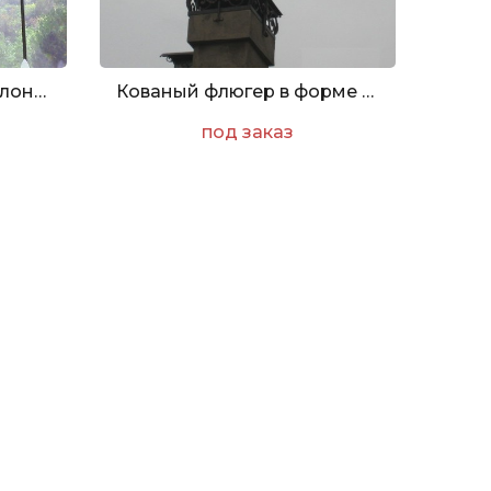
Кованый декор для колон в форме виноградных лоз
Кованый флюгер в форме полумесяца
под заказ