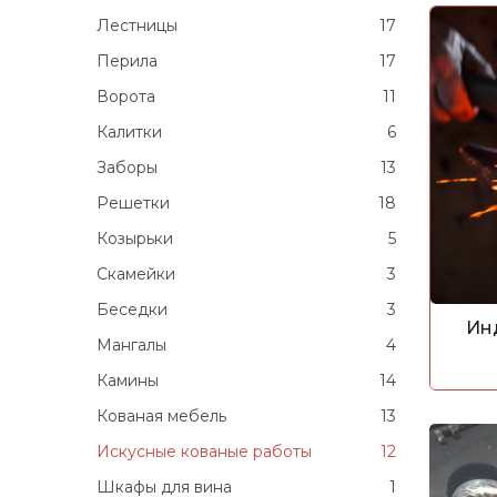
Лестницы
17
Перила
17
Ворота
11
Калитки
6
Заборы
13
Решетки
18
Козырьки
5
Скамейки
3
Беседки
3
Ин
Мангалы
4
Камины
14
Кованая мебель
13
Искусные кованые работы
12
Шкафы для вина
1