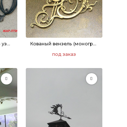
Кованый номер дома - узор №1
Кованый вензель (монограмма)
под заказ