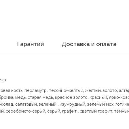
Гарантии
Доставка и оплата
ика
овая кость, перламутр, песочно-желтый, желтый, золото, алта
бронза, медь, старая медь, красное золото, красный, ярко-кр
олад, салатовый, зеленый , изумрудный, зеленый мох, готичес
, серебристо-серый, серый, графит , светлый графит, темный