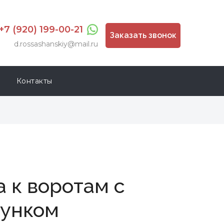
+7 (920) 199-00-21
Заказать звонок
d.rossashanskiy@mail.ru
Контакты
а к воротам с
унком