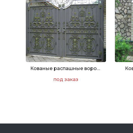
Кованые распашные ворота с вензелем
Ко
под заказ