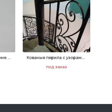
Кованый флюгер в форме полумесяца
Кованые перила с узорами и крученным поручнем
под заказ