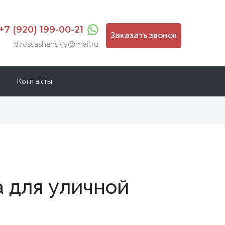
+7 (920) 199-00-21
Заказать звонок
d.rossashanskiy@mail.ru
Контакты
 для уличной