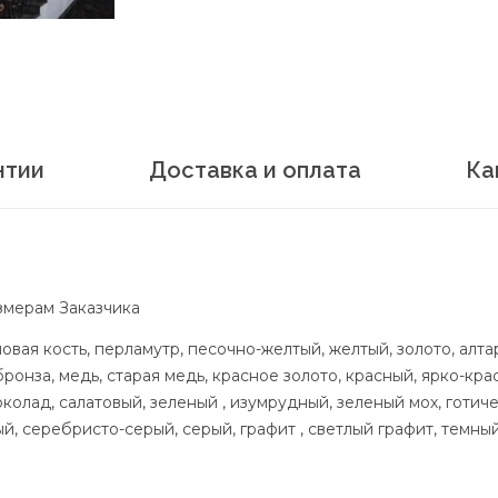
нтии
Доставка и оплата
Ка
змерам Заказчика
овая кость, перламутр, песочно-желтый, желтый, золото, алта
бронза, медь, старая медь, красное золото, красный, ярко-кр
олад, салатовый, зеленый , изумрудный, зеленый мох, готичес
, серебристо-серый, серый, графит , светлый графит, темный