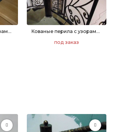
Кованые перила с узорами в форме бабочек
Кованые перила с узорами и крученным поручнем
под заказ