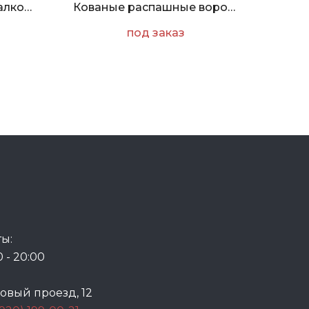
Кованый подвесной балкончик для цветов
Кованые распашные ворота с вензелем
под заказ
ы:
0 - 20:00
говый проезд, 12