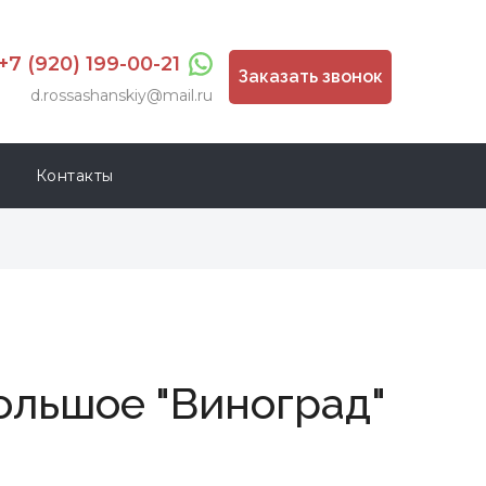
+7 (920) 199-00-21
Заказать звонок
d.rossashanskiy@mail.ru
Контакты
ольшое "Виноград"