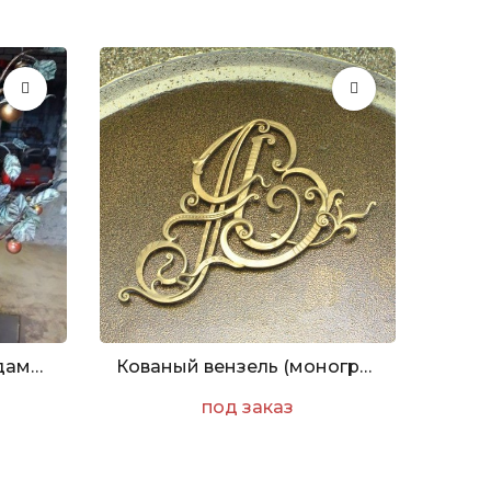
Кованая яблоня с плодами высотой 1900мм
Кованый вензель (монограмма)
под заказ