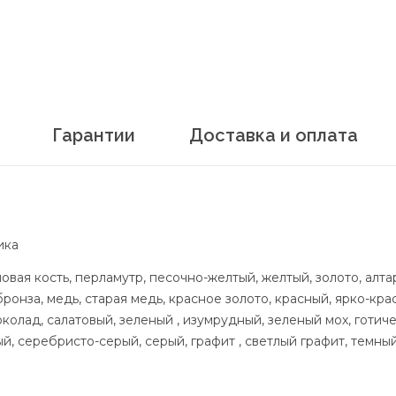
Гарантии
Доставка и оплата
ика
овая кость, перламутр, песочно-желтый, желтый, золото, алта
бронза, медь, старая медь, красное золото, красный, ярко-кр
олад, салатовый, зеленый , изумрудный, зеленый мох, готичес
, серебристо-серый, серый, графит , светлый графит, темный