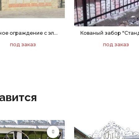
Кованое ограждение с элементами дерева Арт. Z-006
Кованый забор "Стан
под заказ
под заказ
авится